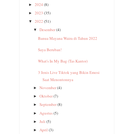
2024
(8)
►
2023
(35)
►
2022
(51)
▼
Desember
(4)
▼
Banua Mayana Waira di Tahun 2022
Saya Beruban!
What's In My Bag (Tas Kantor)
3 Jenis Live Tiktok yang Bikin Emosi
Saat Menontonnya
November
(4)
►
Oktober
(7)
►
September
(8)
►
Agustus
(5)
►
Juli
(5)
►
April
(3)
►