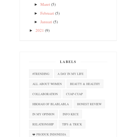
Maret
(5)
►
Februari
(5)
►
Januari
(5)
►
2021
(9)
►
LABELS
#TRENDING
A DAY IN MY LIFE
ALL ABOUT WOMEN
BEAUTY & HEALTHY
COLLABORATION
CUAP-CUAP
HIKMAH OF BLABLABLA
HONEST REVIEW
IN MY OPINION
INFO KECE
RELATIONSHIP
TIPS & TRICK
❤️ PRODUK INDONESIA