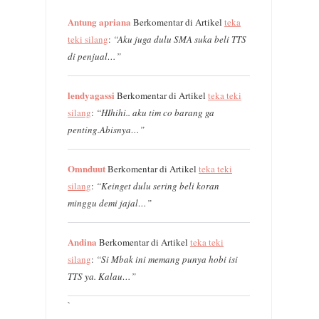
Antung apriana
Berkomentar di Artikel
teka
teki silang
:
“Aku juga dulu SMA suka beli TTS
di penjual…”
lendyagassi
Berkomentar di Artikel
teka teki
silang
:
“HIhihi.. aku tim co barang ga
penting.Abisnya…”
Omnduut
Berkomentar di Artikel
teka teki
silang
:
“Keinget dulu sering beli koran
minggu demi jajal…”
Andina
Berkomentar di Artikel
teka teki
silang
:
“Si Mbak ini memang punya hobi isi
TTS ya. Kalau…”
`