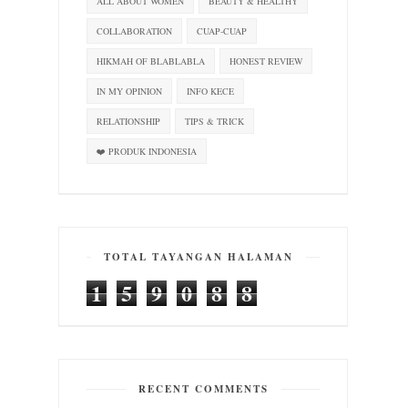
ALL ABOUT WOMEN
BEAUTY & HEALTHY
COLLABORATION
CUAP-CUAP
HIKMAH OF BLABLABLA
HONEST REVIEW
IN MY OPINION
INFO KECE
RELATIONSHIP
TIPS & TRICK
❤️ PRODUK INDONESIA
TOTAL TAYANGAN HALAMAN
1
5
9
0
8
8
RECENT COMMENTS