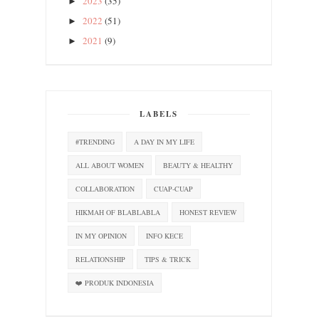
2023
(35)
►
2022
(51)
►
2021
(9)
►
LABELS
#TRENDING
A DAY IN MY LIFE
ALL ABOUT WOMEN
BEAUTY & HEALTHY
COLLABORATION
CUAP-CUAP
HIKMAH OF BLABLABLA
HONEST REVIEW
IN MY OPINION
INFO KECE
RELATIONSHIP
TIPS & TRICK
❤️ PRODUK INDONESIA