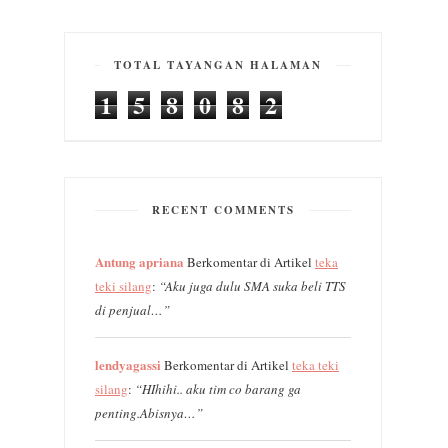
TOTAL TAYANGAN HALAMAN
1
5
8
0
8
2
RECENT COMMENTS
Antung apriana
Berkomentar di Artikel
teka
teki silang
:
“Aku juga dulu SMA suka beli TTS
di penjual…”
lendyagassi
Berkomentar di Artikel
teka teki
silang
:
“HIhihi.. aku tim co barang ga
penting.Abisnya…”