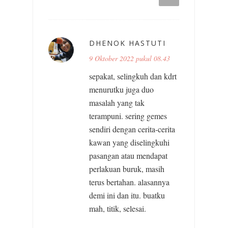
DHENOK HASTUTI
9 Oktober 2022 pukul 08.43
sepakat, selingkuh dan kdrt
menurutku juga duo
masalah yang tak
terampuni. sering gemes
sendiri dengan cerita-cerita
kawan yang diselingkuhi
pasangan atau mendapat
perlakuan buruk, masih
terus bertahan. alasannya
demi ini dan itu. buatku
mah, titik, selesai.