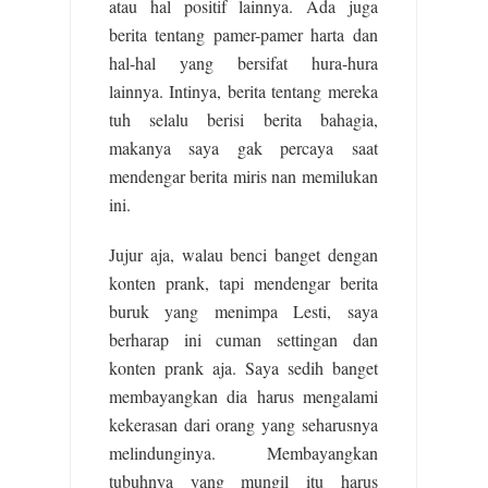
atau hal positif lainnya. Ada juga
berita tentang pamer-pamer harta dan
hal-hal yang bersifat hura-hura
lainnya. Intinya, berita tentang mereka
tuh selalu berisi berita bahagia,
makanya saya gak percaya saat
mendengar berita miris nan memilukan
ini.
Jujur aja, walau benci banget dengan
konten prank, tapi mendengar berita
buruk yang menimpa Lesti, saya
berharap ini cuman settingan dan
konten prank aja. Saya sedih banget
membayangkan dia harus mengalami
kekerasan dari orang yang seharusnya
melindunginya. Membayangkan
tubuhnya yang mungil itu harus