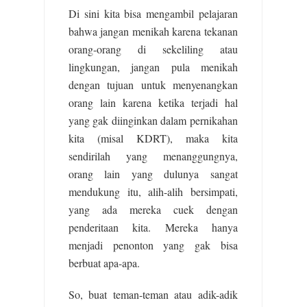
Di sini kita bisa mengambil pelajaran
bahwa jangan menikah karena tekanan
orang-orang di sekeliling atau
lingkungan, jangan pula menikah
dengan tujuan untuk menyenangkan
orang lain karena ketika terjadi hal
yang gak diinginkan dalam pernikahan
kita (misal KDRT), maka kita
sendirilah yang menanggungnya,
orang lain yang dulunya sangat
mendukung itu, alih-alih bersimpati,
yang ada mereka cuek dengan
penderitaan kita. Mereka hanya
menjadi penonton yang gak bisa
berbuat apa-apa.
So, buat teman-teman atau adik-adik