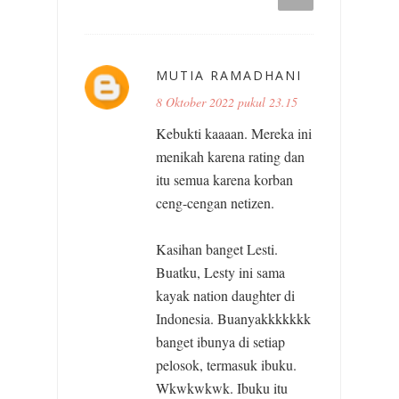
MUTIA RAMADHANI
8 Oktober 2022 pukul 23.15
Kebukti kaaaan. Mereka ini
menikah karena rating dan
itu semua karena korban
ceng-cengan netizen.
Kasihan banget Lesti.
Buatku, Lesty ini sama
kayak nation daughter di
Indonesia. Buanyakkkkkkk
banget ibunya di setiap
pelosok, termasuk ibuku.
Wkwkwkwk. Ibuku itu