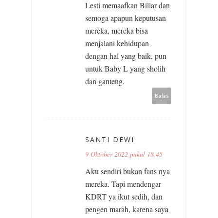
Lesti memaafkan Billar dan
semoga apapun keputusan
mereka, mereka bisa
menjalani kehidupan
dengan hal yang baik, pun
untuk Baby L yang sholih
dan ganteng.
Balas
SANTI DEWI
9 Oktober 2022 pukul 18.45
Aku sendiri bukan fans nya
mereka. Tapi mendengar
KDRT ya ikut sedih, dan
pengen marah, karena saya