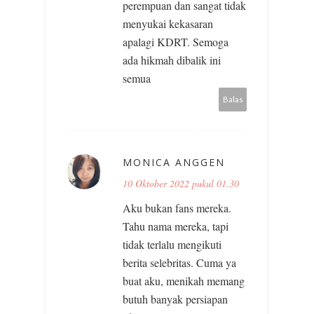
perempuan dan sangat tidak
menyukai kekasaran
apalagi KDRT. Semoga
ada hikmah dibalik ini
semua
Balas
MONICA ANGGEN
10 Oktober 2022 pukul 01.30
Aku bukan fans mereka.
Tahu nama mereka, tapi
tidak terlalu mengikuti
berita selebritas. Cuma ya
buat aku, menikah memang
butuh banyak persiapan