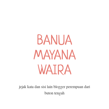
BANUA
MAYANA
WAIRA
jejak kata dan sisi lain blogger perempuan dari
buton tengah