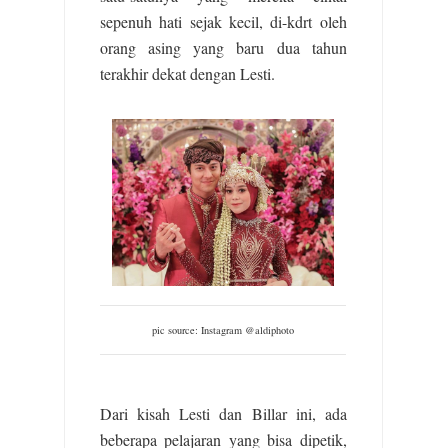
sepenuh hati sejak kecil, di-kdrt oleh
orang asing yang baru dua tahun
terakhir dekat dengan Lesti.
pic source: Instagram @aldiphoto
Dari kisah Lesti dan Billar ini, ada
beberapa pelajaran yang bisa dipetik,