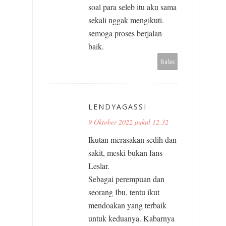
soal para seleb itu aku sama
sekali nggak mengikuti.
semoga proses berjalan
baik.
Balas
LENDYAGASSI
9 Oktober 2022 pukul 12.32
Ikutan merasakan sedih dan
sakit, meski bukan fans
Leslar.
Sebagai perempuan dan
seorang Ibu, tentu ikut
mendoakan yang terbaik
untuk keduanya. Kabarnya