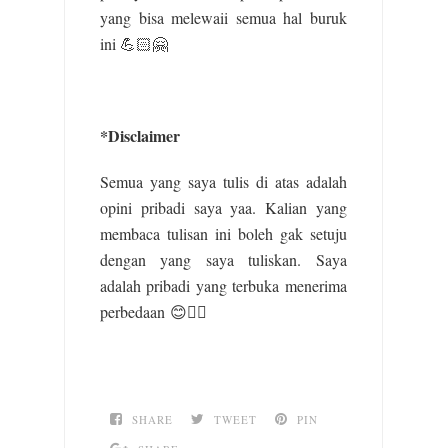
yang bisa melewaii semua hal buruk
ini 💪🏻🤗
*Disclaimer
Semua yang saya tulis di atas adalah
opini pribadi saya yaa. Kalian yang
membaca tulisan ini boleh gak setuju
dengan yang saya tuliskan. Saya
adalah pribadi yang terbuka menerima
perbedaan 😊✌🏻
SHARE
TWEET
PIN