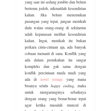
yang saat ini sedang jomblo dan belum
bertemu jodoh, nikmatilah kesendirian
kalian. Jika belum menemukan
pasangan yang tepat, jangan menikah
dulu walau orang-orang di sekitarmu
udah kepanasan melihat kesendirian
kalian. Ingat, menikah itu bukan
perkara cinta-cintaan aja, ada banyak
cobaan menanti di sana. Konflik yang
ada dalam pernikahan itu sangat
kompleks dan gak sama dengan
konflik percintaan muda mudi yang
ada di
novel remaja
yang mana
bisanya selalu
happy ending,
maka
untuk mengarunginya sebaiknya
dengan orang yang benar-benar tepat
agar ketika masalah muncul di